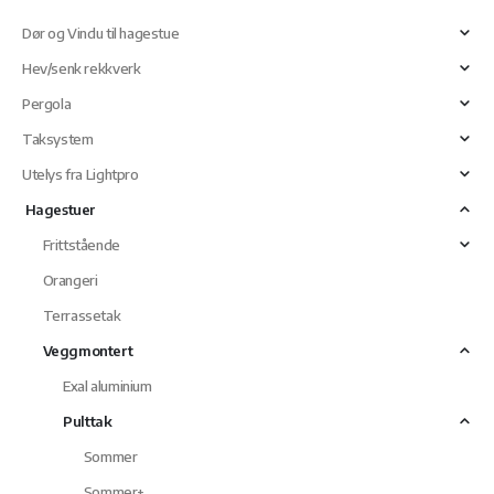
kan
Dør og Vindu til hagestue
velges
på
Hev/senk rekkverk
produktsiden
Pergola
Taksystem
Utelys fra Lightpro
Hagestuer
Frittstående
Orangeri
Terrassetak
Veggmontert
Exal aluminium
Pulttak
Sommer
Sommer+