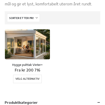
mål og gir et lyst, komfortabelt uterom året rundt.
Hygge pulttak Vinter+
Fra
kr
200 716
Dette
VELG ALTERNATIV
produktet
har
flere
varianter.
Produktkategorier
Alternativene