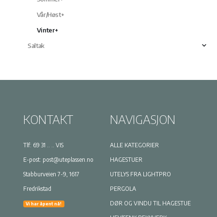
Vår/Høst+
Vinter+
Saltak
KONTAKT
NAVIGASJON
Tlf:
69 31 .. .. VIS
ALLE KATEGORIER
E-post:
post@uteplassen.no
HAGESTUER
Stabburveien 7-9, 1617
UTELYS FRA LIGHTPRO
Fredrikstad
PERGOLA
DØR OG VINDU TIL HAGESTUE
Vi har åpent nå!