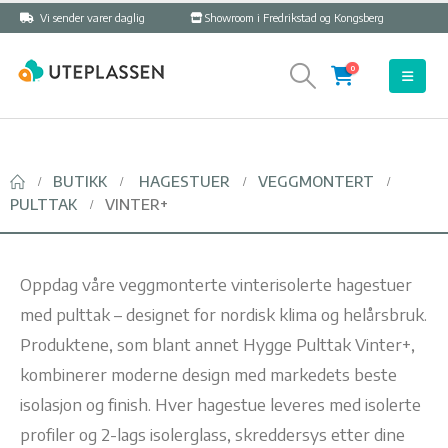
Vi sender varer daglig
Showroom i Fredrikstad og Kongsberg
0
BUTIKK
HAGESTUER
VEGGMONTERT
PULTTAK
VINTER+
Oppdag våre veggmonterte vinterisolerte hagestuer
med pulttak – designet for nordisk klima og helårsbruk.
Produktene, som blant annet Hygge Pulttak Vinter+,
kombinerer moderne design med markedets beste
isolasjon og finish. Hver hagestue leveres med isolerte
profiler og 2-lags isolerglass, skreddersys etter dine