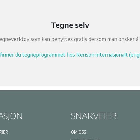
Tegne selv
tegneverktøy som kan benyttes gratis dersom man ønsker å
finner du tegneprogrammet hos Renson internasjonalt (eng
ASJON
SNARVEIER
RIER
OM OSS