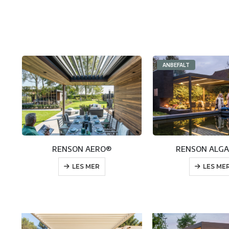
ANBEFALT
RENSON AERO®
RENSON ALG
LES MER
LES ME