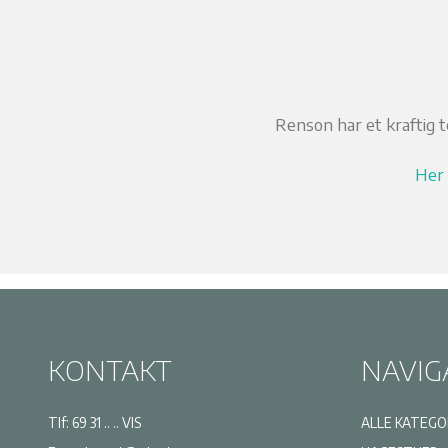
Renson har et kraftig 
Her 
KONTAKT
NAVIG
Tlf:
69 31 .. .. VIS
ALLE KATEGO