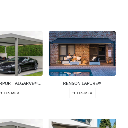
RENSON CARPORT ALGARVE®CANVAS
RENSON LAPURE®
LES MER
LES MER