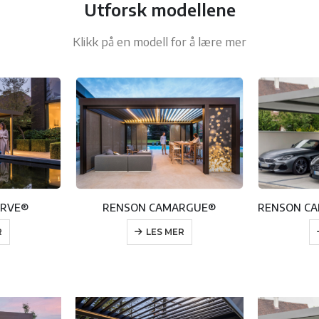
Utforsk modellene
Klikk på en modell for å lære mer
ARVE®
RENSON CAMARGUE®
R
LES MER