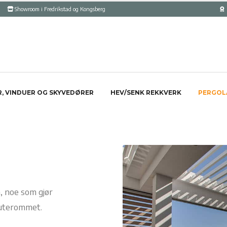
Showroom i Fredrikstad og Kongsberg
, VINDUER OG SKYVEDØRER
HEV/SENK REKKVERK
PERGOL
, noe som gjør
 uterommet.