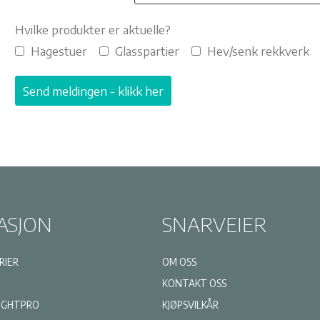
Hvilke produkter er aktuelle?
Hagestuer
Glasspartier
Hev/senk rekkverk
ASJON
SNARVEIER
RIER
OM OSS
KONTAKT OSS
LIGHTPRO
KJØPSVILKÅR