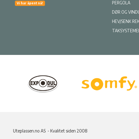
PERGOLA
Vi har åpent nå!
DØR OG VIND
HEV/SENK RE
TAKSYSTEME
Uteplassen.no AS - Kvalitet siden 2008