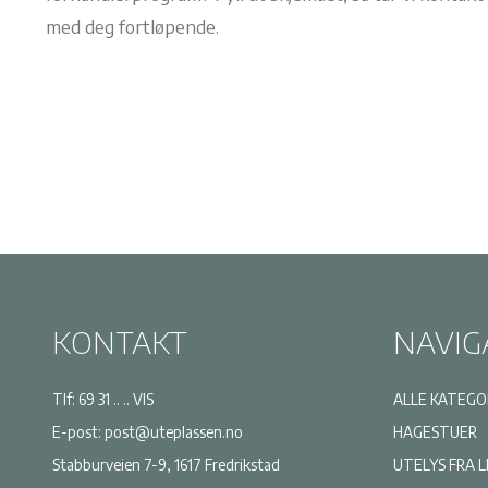
med deg fortløpende.
KONTAKT
NAVIG
Tlf:
69 31 .. .. VIS
ALLE KATEGO
E-post:
post@uteplassen.no
HAGESTUER
Stabburveien 7-9, 1617 Fredrikstad
UTELYS FRA 