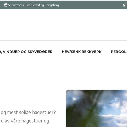
Showroom i Fredrikstad og Kongsberg
, VINDUER OG SKYVEDØRER
HEV/SENK REKKVERK
PERGOL
 og mest solide hagestuer?
ere av våre hagestuer og