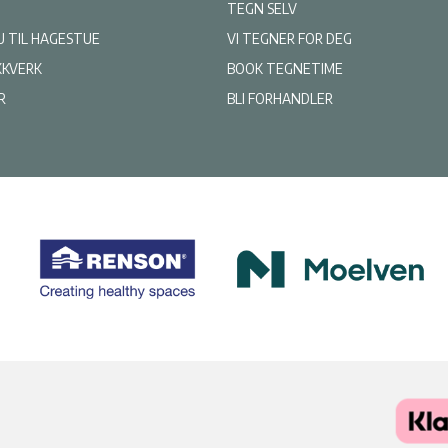
TEGN SELV
U TIL HAGESTUE
VI TEGNER FOR DEG
KKVERK
BOOK TEGNETIME
R
BLI FORHANDLER