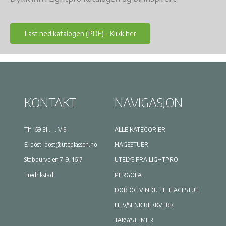
Last ned katalogen (PDF) - Klikk her
KONTAKT
NAVIGASJON
Tlf:
69 31 .. .. VIS
ALLE KATEGORIER
E-post:
post@uteplassen.no
HAGESTUER
Stabburveien 7-9, 1617
UTELYS FRA LIGHTPRO
Fredrikstad
PERGOLA
DØR OG VINDU TIL HAGESTUE
HEV/SENK REKKVERK
TAKSYSTEMER