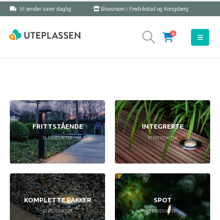
Vi sender varer daglig
Showroom i Fredrikstad og Kongsberg
0
FRITTSTÅENDE
INTEGRERTE
15
PRODUKTER
10
PRODUKTER
KOMPLETTE PAKKER
SPOT
10
PRODUKTER
9
PRODUKTER