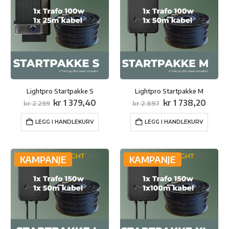
Lightpro Startpakke S
Lightpro Startpakke M
Opprinnelig
Nåværende
Opprinnelig
Nåvæ
kr
1 379,40
kr
1 738,20
kr
2 299
kr
2 897
pris
pris
pris
pris
var:
er:
var:
er:
LEGG I HANDLEKURV
LEGG I HANDLEKURV
kr 2
kr 1
kr 2
kr 1
299.
379,40.
897.
738,2
KAMPANJE
KAMPANJE