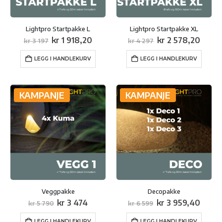
Lightpro Startpakke L
Lightpro Startpakke XL
Opprinnelig
Nåværende
Opprinnelig
Nåvæ
kr
1 918,20
kr
2 578,20
kr
3 197
kr
4 297
pris
pris
pris
pris
var:
er:
var:
er:
LEGG I HANDLEKURV
LEGG I HANDLEKURV
kr 3
kr 1
kr 4
kr 2
197.
918,20.
297.
578,2
KAMPANJE
KAMPANJE
Veggpakke
Decopakke
Opprinnelig
Nåværende
Opprinnelig
Nåvæ
kr
3 474
kr
3 959,40
kr
5 790
kr
6 599
pris
pris
pris
pris
var:
er:
var:
er:
LEGG I HANDLEKURV
LEGG I HANDLEKURV