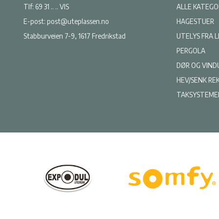
Tlf:
69 31 .. .. VIS
ALLE KATEGO
E-post:
post@uteplassen.no
HAGESTUER
Stabburveien 7-9, 1617 Fredrikstad
UTELYS FRA 
PERGOLA
DØR OG VIND
HEV/SENK RE
TAKSYSTEME