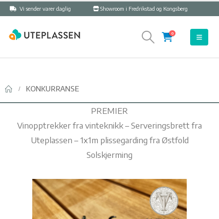
Vi sender varer daglig
Showroom i Fredrikstad og Kongsberg
0
KONKURRANSE
PREMIER
Vinopptrekker fra vinteknikk – Serveringsbrett fra
Uteplassen – 1x1m plissegarding fra Østfold
Solskjerming