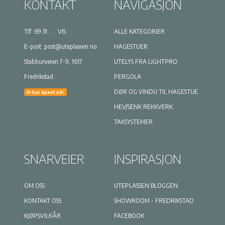
KONTAKT
NAVIGASJON
Tlf:
69 31 .. .. VIS
ALLE KATEGORIER
E-post:
post@uteplassen.no
HAGESTUER
Stabburveien 7-9, 1617
UTELYS FRA LIGHTPRO
Fredrikstad
PERGOLA
DØR OG VINDU TIL HAGESTUE
Vi har åpent nå!
HEV/SENK REKKVERK
TAKSYSTEMER
SNARVEIER
INSPIRASJON
OM OSS
UTEPLASSEN BLOGGEN
KONTAKT OSS
SHOWROOM - FREDRIKSTAD
KJØPSVILKÅR
FACEBOOK