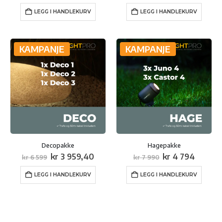
pris
pris
pris
pris
var:
er:
var:
er:
LEGG I HANDLEKURV
LEGG I HANDLEKURV
kr 1
kr 695,40.
kr 1
kr 1
159.
999.
199,40
KAMPANJE
KAMPANJE
Decopakke
Hagepakke
Opprinnelig
Nåværende
Opprinnelig
Nåvær
kr
3 959,40
kr
4 794
kr
6 599
kr
7 990
pris
pris
pris
pris
var:
er:
var:
er:
LEGG I HANDLEKURV
LEGG I HANDLEKURV
kr 6
kr 3
kr 7
kr 4
599.
959,40.
990.
794.