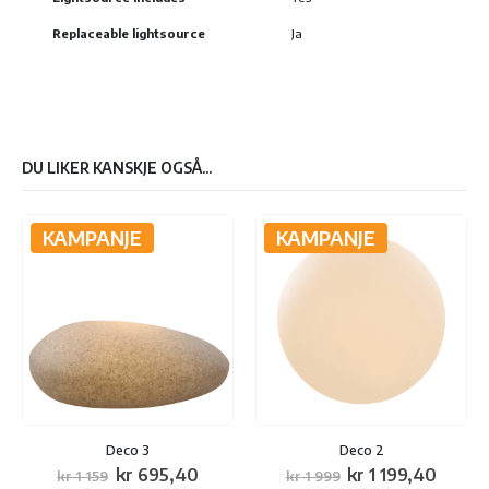
Replaceable lightsource
Ja
DU LIKER KANSKJE OGSÅ...
KAMPANJE
KAMPANJE
Deco 3
Deco 2
Opprinnelig
Nåværende
Opprinnelig
Nåvæ
kr
695,40
kr
1 199,40
kr
1 159
kr
1 999