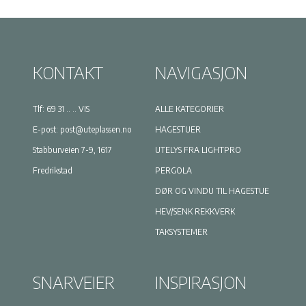
KONTAKT
NAVIGASJON
Tlf:
69 31 .. .. VIS
ALLE KATEGORIER
E-post:
post@uteplassen.no
HAGESTUER
Stabburveien 7-9, 1617
UTELYS FRA LIGHTPRO
Fredrikstad
PERGOLA
DØR OG VINDU TIL HAGESTUE
HEV/SENK REKKVERK
TAKSYSTEMER
SNARVEIER
INSPIRASJON