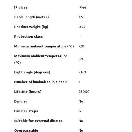
IP class
IP44
Cable length (meter)
1.5
Product weight (kg)
0.74
Protection class
III
Minimum ambient temperature (°C)
-20
Maximum ambient temperature
50
(°C)
Light angle (degrees)
>120
Number of luminaires in a pack
1
Lifetime (hours)
25000
Dimmer
No
Dimmer steps
6
Suitable for external dimmer
No
Overpassable
No