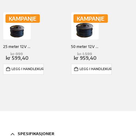
KAMPANJE
KAMPANJE
25 meter 12V kabel
50 meter 12V kabel
Opprinnelig
Opprinnelig
kr
999
kr
1 599
pris
Nåværende
pris
Nåværende
kr
599,40
kr
959,40
var:
pris
var:
pris
kr 999.
er:
kr 1
er:
LEGG I HANDLEKURV
LEGG I HANDLEKURV
kr 599,40.
599.
kr 959,40.
SPESIFIKASJONER