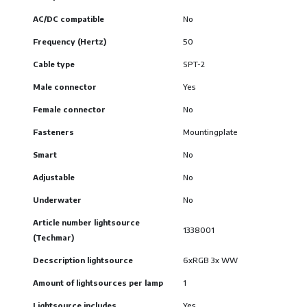
AC/DC compatible
No
Frequency (Hertz)
50
Cable type
SPT-2
Male connector
Yes
Female connector
No
Fasteners
Mountingplate
Smart
No
Adjustable
No
Underwater
No
Article number lightsource
1338001
(Techmar)
Decscription lightsource
6xRGB 3x WW
Amount of lightsources per lamp
1
Lightsource includes
Yes