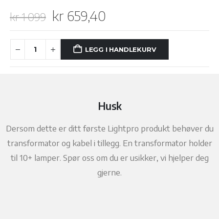
Opprinnelig
Nåværende
kr
659,40
kr
1 099
pris
pris
var:
er:
LEGG I HANDLEKURV
kr 1
kr 659,40.
099.
Husk
Dersom dette er ditt første Lightpro produkt behøver du
transformator og kabel i tillegg. En transformator holder
til 10+ lamper. Spør oss om du er usikker, vi hjelper deg
gjerne.