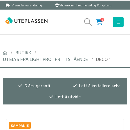
Vi sender varer daglig
Showroom i Fredrikstad og Kongsberg
0
BUTIKK
UTELYS FRA LIGHTPRO
,
FRITTSTÅENDE
DECO 1
6 års garanti
Lett å installere selv
Lett å utvide
KAMPANJE