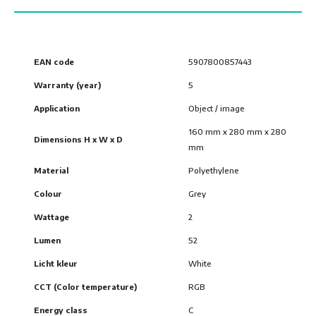
EAN code
5907800857443
Warranty (year)
5
Application
Object / image
160 mm x 280 mm x 280
Dimensions H x W x D
mm
Material
Polyethylene
Colour
Grey
Wattage
2
Lumen
52
Licht kleur
White
CCT (Color temperature)
RGB
Energy class
C