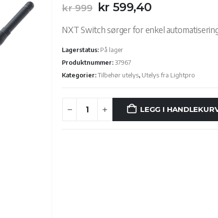
Opprinnelig
Nåværend
kr
599,40
kr
999
pris
pris
var:
er:
NXT Switch sørger for enkel automatisering 
kr 999.
kr 599,40.
Lagerstatus:
På lager
Produktnummer:
37967
Kategorier:
Tilbehør utelys
,
Utelys fra Lightpro
LEGG I HANDLEKUR