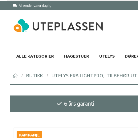
Vi sender varer daglig
ALLE KATEGORIER
HAGESTUER
UTELYS
DØRER
BUTIKK
UTELYS FRA LIGHTPRO
,
TILBEHØR UT
6 års garanti
KAMPANJE