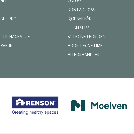
RIER
OM OSS
KONTAKT OSS
LIGHTPRO
KJØPSVILKÅR
TEGN SELV
U TIL HAGESTUE
VI TEGNER FOR DEG
KKVERK
BOOK TEGNETIME
R
BLI FORHANDLER