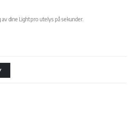
e
av dine Lightpro utelys på sekunder.
V