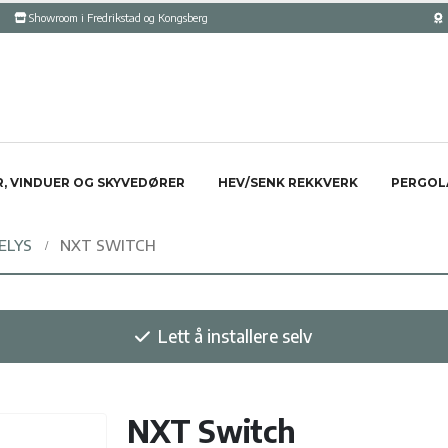
Showroom i Fredrikstad og Kongsberg
, VINDUER OG SKYVEDØRER
HEV/SENK REKKVERK
PERGOL
ELYS
NXT SWITCH
Lett å installere selv
NXT Switch