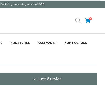
Kvalitet og høy servicegrad siden 2008
0
A
INDUSTRIELL
KAMPANJER
KONTAKT OSS
Lett å utvide