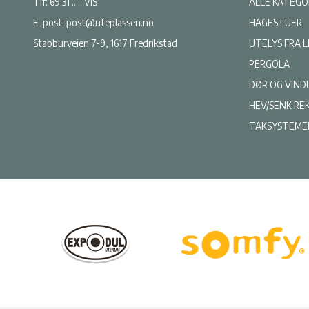
Tlf:
69 31 .. .. VIS
ALLE KATEGO
E-post:
post@uteplassen.no
HAGESTUER
Stabburveien 7-9, 1617 Fredrikstad
UTELYS FRA 
PERGOLA
DØR OG VIND
HEV/SENK RE
TAKSYSTEME