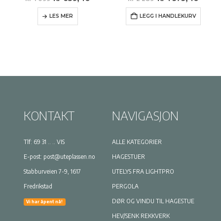
pris
pris
pris
pris
var:
er:
var:
er:
LES MER
LEGG I HANDLEKURV
kr 1
kr 659,40.
kr 2
kr 1
099.
289.
373,4
KONTAKT
NAVIGASJON
Tlf:
69 31 .. .. VIS
ALLE KATEGORIER
E-post:
post@uteplassen.no
HAGESTUER
Stabburveien 7-9, 1617
UTELYS FRA LIGHTPRO
Fredrikstad
PERGOLA
DØR OG VINDU TIL HAGESTUE
Vi har åpent nå!
HEV/SENK REKKVERK