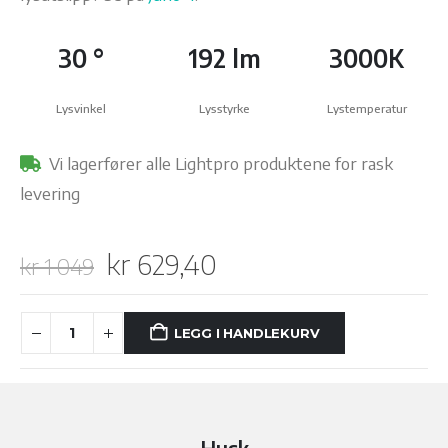
30 °
192 lm
3000K
Lysvinkel
Lysstyrke
Lystemperatur
Vi lagerfører alle Lightpro produktene for rask
levering
Opprinnelig
Nåværende
kr
629,40
kr
1 049
pris
pris
var:
er:
LEGG I HANDLEKURV
kr 1
kr 629,40.
049.