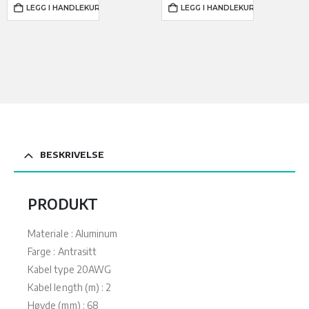
kr 999.
er:
kr 1
er:
LEGG I HANDLEKURV
LEGG I HANDLEKURV
kr 599,40.
599.
kr 959,40.
BESKRIVELSE
PRODUKT
Materiale : Aluminum
Farge : Antrasitt
Kabel type 20AWG
Kabel length (m) : 2
Høyde (mm) : 68