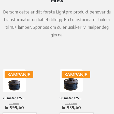
Husk
Dersom dette er ditt første Lightpro produkt behøver du
transformator og kabel i tillegg. En transformator holder
til 10+ lamper. Spør oss om du er usikker, vi hjelper deg
gjerne.
KAMPANJE
KAMPANJE
25 meter 12V kabel
50 meter 12V kabel
Opprinnelig
Opprinnelig
kr
999
kr
1 599
pris
Nåværende
pris
Nåværende
kr
599,40
kr
959,40
var:
pris
var:
pris