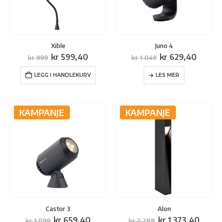
Xible
Juno 4
Opprinnelig
Nåværende
Opprinnelig
Nåvær
kr
599,40
kr
629,40
kr
999
kr
1 049
pris
pris
pris
pris
var:
er:
var:
er:
LEGG I HANDLEKURV
LES MER
kr 999.
kr 599,40.
kr 1
kr 629
049.
KAMPANJE
KAMPANJE
Castor 3
Alon
Opprinnelig
Nåværende
Opprinnelig
Nåvæ
kr
659,40
kr
1 373,40
kr
1 099
kr
2 289