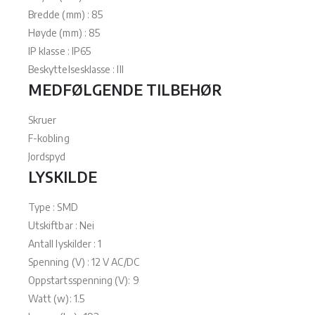
Bredde (mm) : 85
Høyde (mm) : 85
IP klasse : IP65
Beskyttelsesklasse : III
MEDFØLGENDE TILBEHØR
Skruer
F-kobling
Jordspyd
LYSKILDE
Type : SMD
Utskiftbar : Nei
Antall lyskilder : 1
Spenning (V) : 12 V AC/DC
Oppstartsspenning (V): 9
Watt (w): 1.5