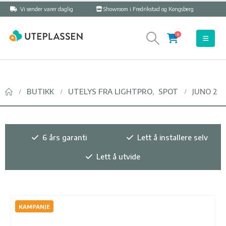
Vi sender varer daglig
Showroom i Fredrikstad og Kongsberg
0
BUTIKK
UTELYS FRA LIGHTPRO
,
SPOT
JUNO 2
6 års garanti
Lett å installere selv
Lett å utvide
KAMPANJE