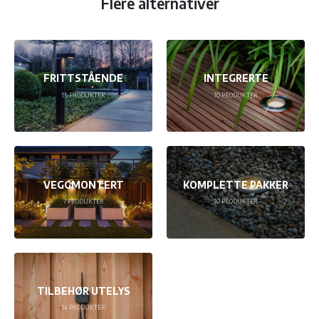
Flere alternativer
FRITTSTÅENDE
INTEGRERTE
15
PRODUKTER
10
PRODUKTER
VEGGMONTERT
KOMPLETTE PAKKER
7
PRODUKTER
10
PRODUKTER
TILBEHØR UTELYS
14
PRODUKTER