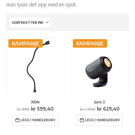
man lyser det opp med en spot.
KAMPANJE
KAMPANJE
Xible
Juno 2
Opprinnelig
Nåværende
Opprinnelig
Nåvær
kr
599,40
kr
629,40
kr
999
kr
1 049
pris
pris
pris
pris
var:
er:
var:
er:
LEGG I HANDLEKURV
LEGG I HANDLEKURV
kr 999.
kr 599,40.
kr 1
kr 629
049.