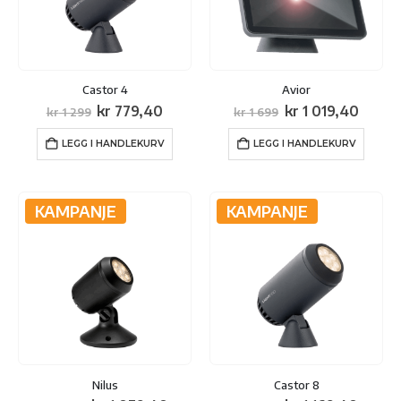
Castor 4
Avior
Opprinnelig
Nåværende
Opprinnelig
Nåvæ
kr
779,40
kr
1 019,40
kr
1 299
kr
1 699
pris
pris
pris
pris
var:
er:
var:
er:
LEGG I HANDLEKURV
LEGG I HANDLEKURV
kr 1
kr 779,40.
kr 1
kr 1
299.
699.
019,4
KAMPANJE
KAMPANJE
Nilus
Castor 8