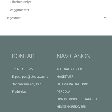
Tilbehør utelys
Veggmontert
Hagestuer
KONTAKT
NAVIGASJON
Tlf:
69 31 .. .. VIS
ALLE KATEGORIER
E-post:
post@uteplassen.no
HAGESTUER
Stabburveien 7-9, 1617
UTELYS FRA LIGHTPRO
Fredrikstad
PERGOLA
DØR OG VINDU TIL HAGESTUE
HEV/SENK REKKVERK