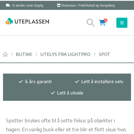
Vi sender varer daglig
Showroom i Fredrikstad og Kongsberg
0
BUTIKK
UTELYS FRA LIGHTPRO
SPOT
6 års garanti
Lett å installere selv
Lett å utvide
Spotter brukes ofte til å sette fokus på objekter i
hagen. En vanlig busk eller et tre blir et flott skue hvis