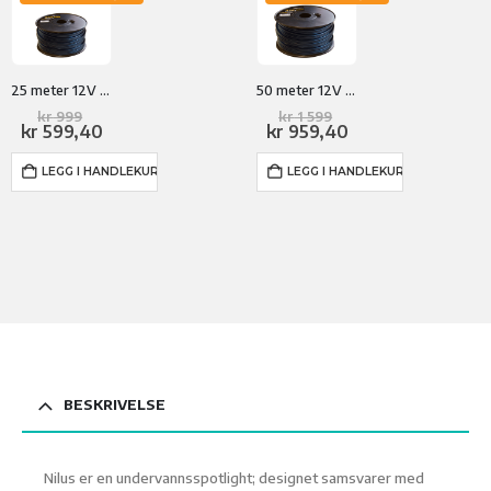
25 meter 12V kabel
50 meter 12V kabel
Opprinnelig
Opprinnelig
kr
999
kr
1 599
pris
Nåværende
pris
Nåværende
kr
599,40
kr
959,40
var:
pris
var:
pris
kr 999.
er:
kr 1
er:
LEGG I HANDLEKURV
LEGG I HANDLEKURV
kr 599,40.
599.
kr 959,40.
BESKRIVELSE
Nilus er en undervannsspotlight; designet samsvarer med