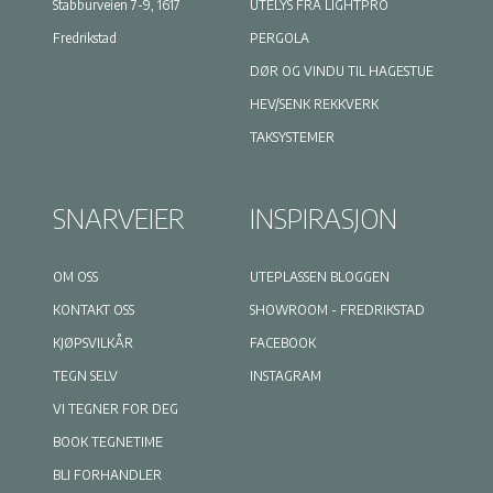
Stabburveien 7-9, 1617
UTELYS FRA LIGHTPRO
Fredrikstad
PERGOLA
DØR OG VINDU TIL HAGESTUE
HEV/SENK REKKVERK
TAKSYSTEMER
SNARVEIER
INSPIRASJON
OM OSS
UTEPLASSEN BLOGGEN
KONTAKT OSS
SHOWROOM - FREDRIKSTAD
KJØPSVILKÅR
FACEBOOK
TEGN SELV
INSTAGRAM
VI TEGNER FOR DEG
BOOK TEGNETIME
BLI FORHANDLER