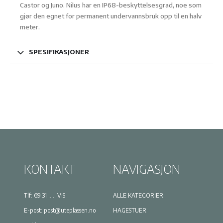
Castor og Juno. Nilus har en IP68-beskyttelsesgrad, noe som
gjør den egnet for permanent undervannsbruk opp til en halv
meter.
SPESIFIKASJONER
KONTAKT
NAVIGASJON
Tlf:
69 31 .. .. VIS
ALLE KATEGORIER
E-post:
post@uteplassen.no
HAGESTUER