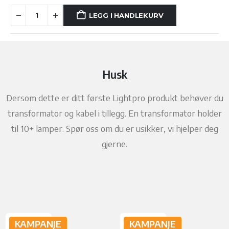
var:
er:
LEGG I HANDLEKURV
kr 1
kr 1
799.
079,40.
Husk
Dersom dette er ditt første Lightpro produkt behøver du
transformator og kabel i tillegg. En transformator holder
til 10+ lamper. Spør oss om du er usikker, vi hjelper deg
gjerne.
KAMPANJE
KAMPANJE