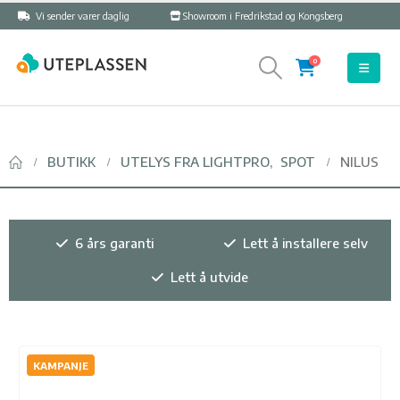
Vi sender varer daglig
Showroom i Fredrikstad og Kongsberg
0
BUTIKK
UTELYS FRA LIGHTPRO
,
SPOT
NILUS
6 års garanti
Lett å installere selv
Lett å utvide
KAMPANJE