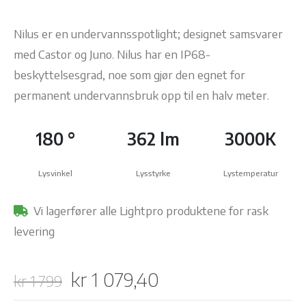
Nilus er en undervannsspotlight; designet samsvarer
med Castor og Juno. Nilus har en IP68-
beskyttelsesgrad, noe som gjør den egnet for
permanent undervannsbruk opp til en halv meter.
180 °
362 lm
3000K
Lysvinkel
Lysstyrke
Lystemperatur
Vi lagerfører alle Lightpro produktene for rask
levering
Opprinnelig
Nåværende
kr
1 079,40
kr
1 799
pris
pris