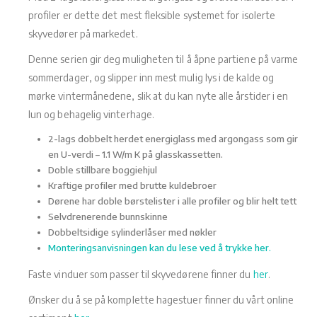
profiler er dette det mest fleksible systemet for isolerte
skyvedører på markedet.
Denne serien gir deg muligheten til å åpne partiene på varme
sommerdager, og slipper inn mest mulig lys i de kalde og
mørke vintermånedene, slik at du kan nyte alle årstider i en
lun og behagelig vinterhage.
2-lags dobbelt herdet energiglass med argongass som gir
en U-verdi – 1.1 W/m K på glasskassetten.
Doble stillbare boggiehjul
Kraftige profiler med brutte kuldebroer
Dørene har doble børstelister i alle profiler og blir helt tett
Selvdrenerende bunnskinne
Dobbeltsidige sylinderlåser med nøkler
Monteringsanvisningen kan du lese ved å trykke her.
Faste vinduer som passer til skyvedørene finner du
her
.
Ønsker du å se på komplette hagestuer finner du vårt online