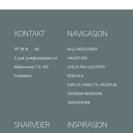
velges
velges
på
på
produktsiden
produkts
KONTAKT
NAVIGASJON
Tlf:
69 31 .. .. VIS
ALLE KATEGORIER
E-post:
post@uteplassen.no
HAGESTUER
Stabburveien 7-9, 1617
UTELYS FRA LIGHTPRO
Fredrikstad
PERGOLA
DØR OG VINDU TIL HAGESTUE
HEV/SENK REKKVERK
TAKSYSTEMER
SNARVEIER
INSPIRASJON