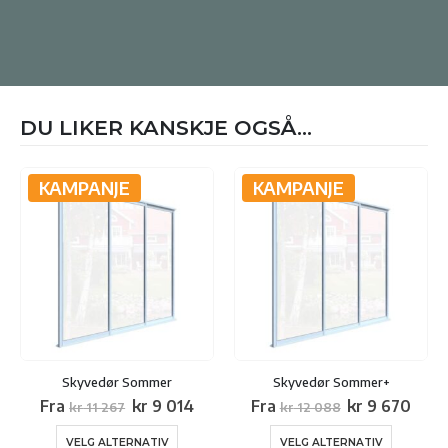
DU LIKER KANSKJE OGSÅ...
KAMPANJE
KAMPANJE
Skyvedør Sommer
Skyvedør Sommer+
Opprinnelig
Nåværende
Opprinnelig
Nåv
Fra
kr
9 014
Fra
kr
9 670
kr
11 267
kr
12 088
pris
pris
pris
pris
var:
er:
var:
er:
Dette
Dette
VELG ALTERNATIV
VELG ALTERNATIV