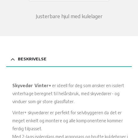
Justerbare hjul med kulelager
BESKRIVELSE
Skyvedør Vinter+
er ideell for deg som ønsker en isolert
vinterhage beregnet til helårsbruk, med skyvedører- og
vinduer som gir store glassflater.
Vinter+ skyvedører er perfekt for selvbyggeren da det er
meget enkelt og montere og alle komponentene kommer
ferdig tilpasset.
Med 2-lags isolerglass med argongass og brutte kuldebroer i