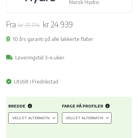
Norsk Hydro.
Opprinnelig
Nåværende
Fra
kr
24 939
kr
31 174
pris
pris
var:
er:
10 års garanti på alle lakkerte flater
kr 31
kr 24
174.
939.
Leveringstid 3-4 uker.
Utstilt i Fredrikstad
BREDDE
FARGE PÅ PROFILER