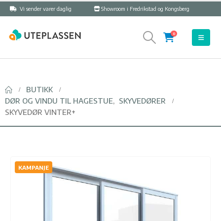
Vi sender varer daglig
Showroom i Fredrikstad og Kongsberg
0
BUTIKK
DØR OG VINDU TIL HAGESTUE
,
SKYVEDØRER
SKYVEDØR VINTER+
KAMPANJE