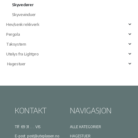
Skyvedører
Skyvevinduer
Hev/senk rekkverk
Pergola
Taksystem
Utelys fra Lightpro
Hagestuer
KONTAKT
NAVIGASJON
Tlf:
69 31 .. .. VIS
ALLE KATEGORIER
E-post:
post@uteplassen.no
HAGESTUER