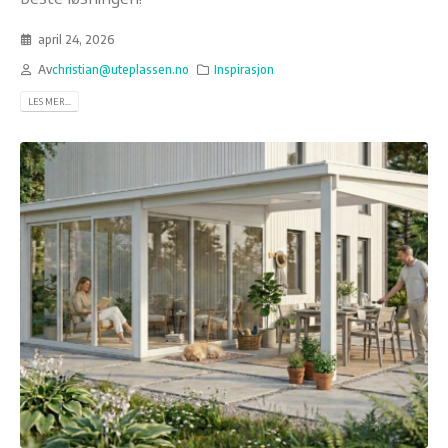
april 24, 2026
Av
christian@uteplassen.no
Inspirasjon
LES MER...