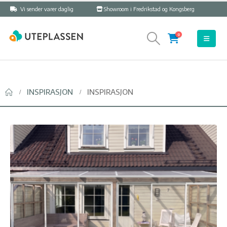
Vi sender varer daglig
Showroom i Fredrikstad og Kongsberg
0
INSPIRASJON
INSPIRASJON