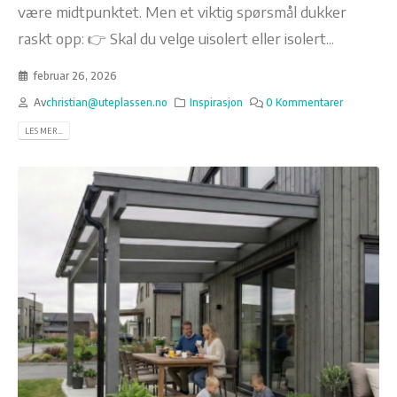
være midtpunktet. Men et viktig spørsmål dukker
raskt opp: 👉 Skal du velge uisolert eller isolert...
februar 26, 2026
Av
christian@uteplassen.no
Inspirasjon
0 Kommentarer
LES MER...