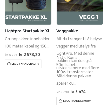
Lightpro Startpakke XL
Veggpakke
Grunnpakken inneholder
Alt du trenger til å belyse
100 meter kabel og 150w
vegger med utelys fra
Touch transformator for
LightPro. Med denne
Opprinnelig
Nåværende
kr
2 578,20
kr
4 297
4 stk. Kuma
pris
pris
LightPros 12 volt
pakken kan du også
var:
er:
50m kabel
LEGG I HANDLEKURV
kr 4
kr 2
utelyssystem. Dette er
utvide senere med flere
297.
578,20.
100w transformator
alt du trenger for å
lys!
Med denne pakken
begynne å lyse opp
sparer du…
hagen. I tillegg til
Opprinnelig
Nåværende
kr
3 474
kr
5 790
pris
pris
grunnpakken…
var:
er:
LEGG I HANDLEKURV
kr 5
kr 3
790.
474.