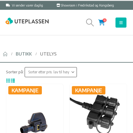
Vi sender varer daglig
Showroom i Fredrikstad og Kongsberg
0
BUTIKK
UTELYS
Sorter på:
KAMPANJE
KAMPANJE