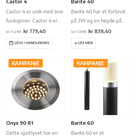
Castor 4
Barite 40
Castor 4 er unik med sine
Barite 40 har et forbruk
funksjoner. Castor 4 er
på 3W og en høyde på
dimbar, som gjør at du
40,5cm. Den er lagd i
Opprinnelig
Nåværende
Opprinnelig
Nåværend
kr
779,40
kr
839,40
kr
1 299
kr
1 399
pris
pris
pris
pris
selv kan bestemme
aluminium og leveres i
var:
er:
var:
er:
LEGG I HANDLEKURV
LES MER
kr 1
kr 779,40.
kr 1
kr 839,40.
lysstyrken.
svart farge. Den leveres
299.
399.
også med en varm, hvit
KAMPANJE
KAMPANJE
lyskilde.
Denne…
Onyx 90 R1
Barite 60
Dette spotlyset har en
Barite 60 er et