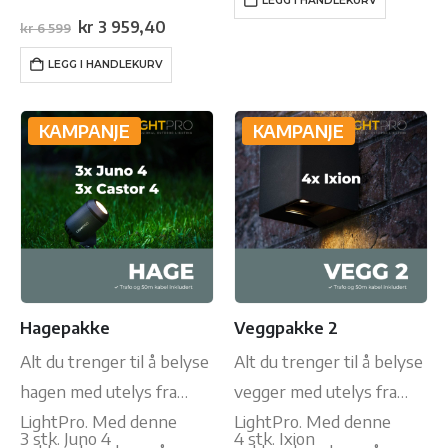
LEGG I HANDLEKURV
kr 7
kr 4
890.
734.
Opprinnelig
Nåværende
kr
3 959,40
kr
6 599
pris
pris
var:
er:
LEGG I HANDLEKURV
kr 6
kr 3
599.
959,40.
KAMPANJE
KAMPANJE
Hagepakke
Veggpakke 2
Alt du trenger til å belyse
Alt du trenger til å belyse
hagen med utelys fra
vegger med utelys fra
LightPro. Med denne
LightPro. Med denne
3 stk. Juno 4
4 stk. Ixion