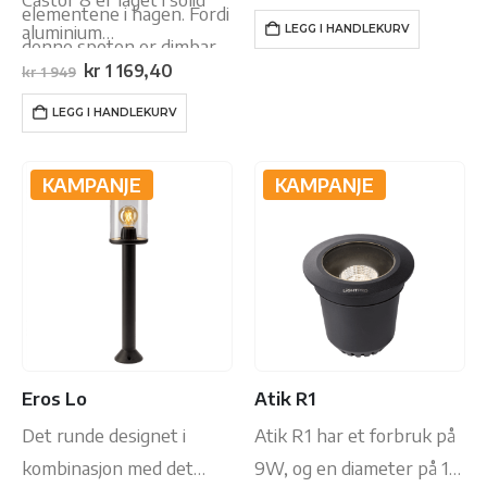
pris
pris
elementene i hagen. Fordi
aluminium med en
var:
er:
aluminium…
LEGG I HANDLEKURV
kr 1
kr 1
denne spoten er dimbar
pulverlakkert
949.
169,40.
Opprinnelig
Nåværende
kr
1 169,40
kr
1 949
kan du bestemme
antrasittfarge. Mål: 9.5 cm
pris
pris
var:
er:
lyseffektiviteten året
høy og 14 cm bred. Castor
LEGG I HANDLEKURV
kr 1
kr 1
949.
169,40.
rundt.
8 har en…
KAMPANJE
KAMPANJE
Eros Lo
Atik R1
Det runde designet i
Atik R1 har et forbruk på
kombinasjon med det
9W, og en diameter på 12