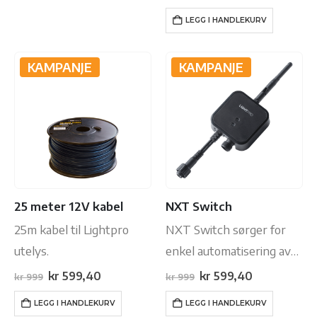
pris
pris
var:
er:
festes på veggen, men
LEGG I HANDLEKURV
kr 999.
kr 599,40.
også brukes som…
KAMPANJE
KAMPANJE
25 meter 12V kabel
NXT Switch
25m kabel til Lightpro
NXT Switch sørger for
utelys.
enkel automatisering av
dine Lightpro utelys på
Opprinnelig
Nåværende
Opprinnelig
Nåværende
kr
599,40
kr
599,40
kr
999
kr
999
pris
pris
pris
pris
sekunder.
var:
er:
var:
er:
LEGG I HANDLEKURV
LEGG I HANDLEKURV
kr 999.
kr 599,40.
kr 999.
kr 599,40.