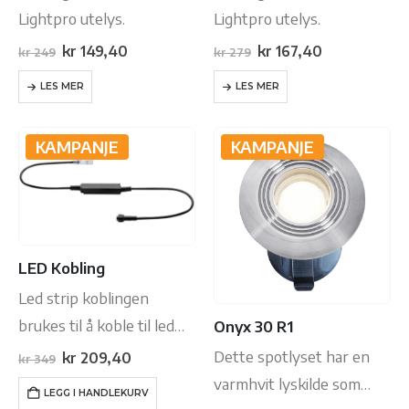
Lightpro utelys.
Lightpro utelys.
Opprinnelig
Nåværende
Opprinnelig
Nåværende
kr
149,40
kr
167,40
kr
249
kr
279
pris
pris
pris
pris
var:
er:
var:
er:
LES MER
LES MER
kr 249.
kr 149,40.
kr 279.
kr 167,40.
KAMPANJE
KAMPANJE
LED Kobling
Led strip koblingen
brukes til å koble til led
Onyx 30 R1
stripen. Led-stripen har
Dette spotlyset har en
Opprinnelig
Nåværende
kr
209,40
kr
349
pris
pris
et koblingspunkt for led
varmhvit lyskilde som
var:
er:
LEGG I HANDLEKURV
kr 349.
kr 209,40.
strip koblingen for hver