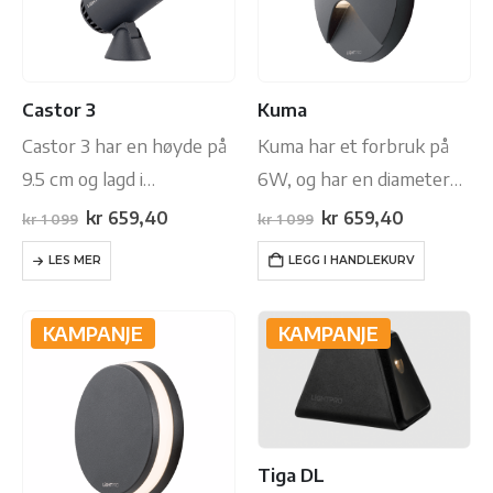
Castor 3
Kuma
Castor 3 har en høyde på
Kuma har et forbruk på
9.5 cm og lagd i
6W, og har en diameter
høykvalitets aluminium i
på 14.5 cm. Den er lagd i
Opprinnelig
Nåværende
Opprinnelig
Nåværend
kr
659,40
kr
659,40
kr
1 099
kr
1 099
pris
pris
pris
pris
pulverlakkert
aluminium og tilgjengelig i
var:
er:
var:
er:
LES MER
LEGG I HANDLEKURV
kr 1
kr 659,40.
kr 1
kr 659,40.
antrasittfarge. Denne har
svart farge.
099.
099.
et forbruk på 3W.
KAMPANJE
KAMPANJE
Tiga DL