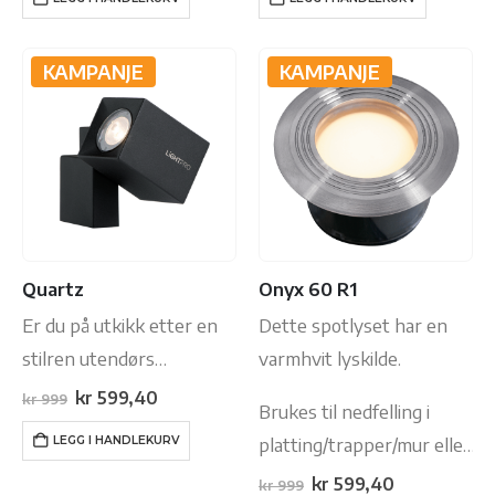
kr 899.
kr 539,40.
kr 899.
kr 539,40.
bakken med medfølgende
spyd.
KAMPANJE
KAMPANJE
Quartz
Onyx 60 R1
Er du på utkikk etter en
Dette spotlyset har en
stilren utendørs
varmhvit lyskilde.
vegglampe som matcher
Opprinnelig
Nåværende
kr
599,40
kr
999
Brukes til nedfelling i
pris
pris
dine andre utelys? Da er
var:
er:
platting/trapper/mur eller
LEGG I HANDLEKURV
kr 999.
kr 599,40.
Quartz vegglampen for
brostein.
Opprinnelig
Nåværende
kr
599,40
kr
999
hagen din. Lampen kan