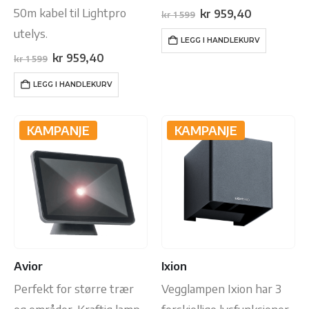
utelys. Sensor og timer er
50m kabel til Lightpro
Opprinnelig
Nåværend
kr
959,40
kr
1 599
pris
pris
innebygget i
utelys.
var:
er:
LEGG I HANDLEKURV
kr 1
kr 959,40.
transformatoren.
599.
Opprinnelig
Nåværende
kr
959,40
kr
1 599
pris
pris
var:
er:
LEGG I HANDLEKURV
kr 1
kr 959,40.
599.
KAMPANJE
KAMPANJE
Avior
Ixion
Perfekt for større trær
Vegglampen Ixion har 3