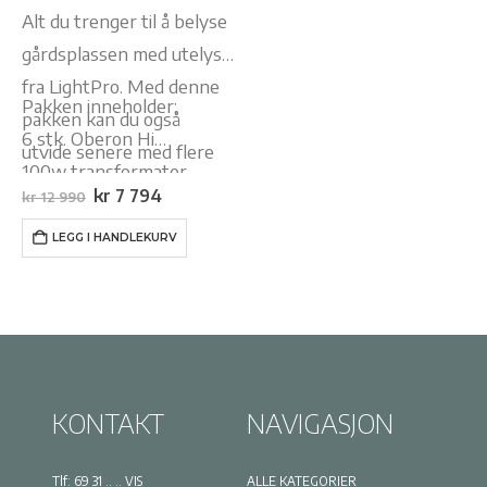
Alt du trenger til å belyse
gårdsplassen med utelys
fra LightPro. Med denne
Pakken inneholder:
pakken kan du også
6 stk. Oberon Hi
utvide senere med flere
100w transformator
lys!
Opprinnelig
Nåværende
kr
7 794
kr
12 990
50m kabel
pris
pris
var:
er:
LEGG I HANDLEKURV
kr 12
kr 7
990.
794.
KONTAKT
NAVIGASJON
Tlf:
69 31 .. .. VIS
ALLE KATEGORIER