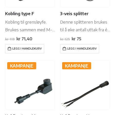
Kobling type F
3-veis splitter
Kobling til grensløyfe.
Denne splitteren brukes
Brukes sammen med M-
til å øke antall uttak fra én
kobling
til tre. Spesielt nyttig der
Opprinnelig
Nåværende
Opprinnelig
Nåværende
kr
71,40
kr
75
kr
119
kr
125
pris
pris
pris
pris
du skal plassere flere
var:
er:
var:
er:
LEGG I HANDLEKURV
LEGG I HANDLEKURV
kr 119.
kr 71,40.
kr 125.
kr 75.
lysarmaturer sammen i
ett område.
KAMPANJE
KAMPANJE