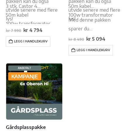
pakken kan du også
pakken kan du også
3 stk. Castor 4
50m kabel
utvide senere med flere
utvide senere med flere
50m kabel
100w transformator
lys!
lys!
Med denne pakken
100w transformator
sparer du…
Opprinnelig
Nåværende
kr
4 794
kr
7 990
pris
pris
var:
er:
Opprinnelig
Nåværende
kr
5 094
kr
8 490
LEGG I HANDLEKURV
kr 7
kr 4
pris
pris
990.
794.
var:
er:
LEGG I HANDLEKURV
kr 8
kr 5
490.
094.
ANBEFALT
KAMPANJE
Gårdsplasspakke