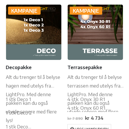
KAMPANJE
KAMPANJE
Decopakke
Terrassepakke
Alt du trenger til å belyse
Alt du trenger til å belyse
hagen med utelys fra
terrassen med utelys fra
LightPro. Med denne
LightPro. Med denne
1 stk Deco 1
4 stk. Onyx 30 R1
pakken kan du også
pakken kan du også
4 stk. Onyx 60 R1
utvide senere med flere
utvide senere med flere
1 stk Deco 2
50m…
Opprinnelig
Nåværende
kr
4 734
kr
7 890
lys!
lys!
pris
pris
1 stk Deco…
var:
er: