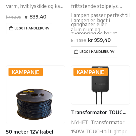
varm, hvit lyskilde og kan
frittstende stolpelys.
brukes som et perfekt
Lampen passer perfekt til
Opprinnelig
Nåværende
kr
839,40
kr
1 399
Lampen er laget i
pris
pris
akksentbelysning.
gangbaner eller
var:
er:
aluminium og…
LEGG I HANDLEKURV
kr 1
kr 839,40.
avgrensing og har et
399.
Opprinnelig
Nåværend
kr
959,40
kr
1 599
forbruk på 3W og en
pris
pris
var:
er:
høyde på 57.5 cm.
LEGG I HANDLEKURV
kr 1
kr 959,40.
599.
KAMPANJE
KAMPANJE
Transformator TOUCH 150W
NYHET! Transformator
150W TOUCH til Lightpro
50 meter 12V kabel