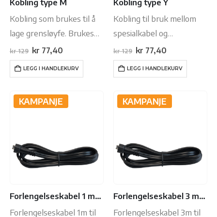
Kobling type M
Kobling type Y
Kobling som brukes til å
Kobling til bruk mellom
lage grensløyfe. Brukes
spesialkabel og
sammen mef F-kobling
transformator for
Opprinnelig
Nåværende
Opprinnelig
Nåværende
kr
77,40
kr
77,40
kr
129
kr
129
pris
pris
pris
pris
Lightpro utelys.
var:
er:
var:
er:
LEGG I HANDLEKURV
LEGG I HANDLEKURV
kr 129.
kr 77,40.
kr 129.
kr 77,40.
KAMPANJE
KAMPANJE
Forlengelseskabel 1 meter SPT-2W, max 150W
Forlengelseskabel 3 meter SPT-2W, max 150W
Forlengelseskabel 1m til
Forlengelseskabel 3m til