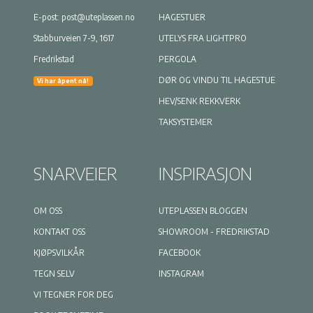
E-post:
post@uteplassen.no
HAGESTUER
Stabburveien 7-9, 1617
UTELYS FRA LIGHTPRO
Fredrikstad
PERGOLA
DØR OG VINDU TIL HAGESTUE
Vi har åpent nå!
HEV/SENK REKKVERK
TAKSYSTEMER
SNARVEIER
INSPIRASJON
OM OSS
UTEPLASSEN BLOGGEN
KONTAKT OSS
SHOWROOM - FREDRIKSTAD
KJØPSVILKÅR
FACEBOOK
TEGN SELV
INSTAGRAM
VI TEGNER FOR DEG