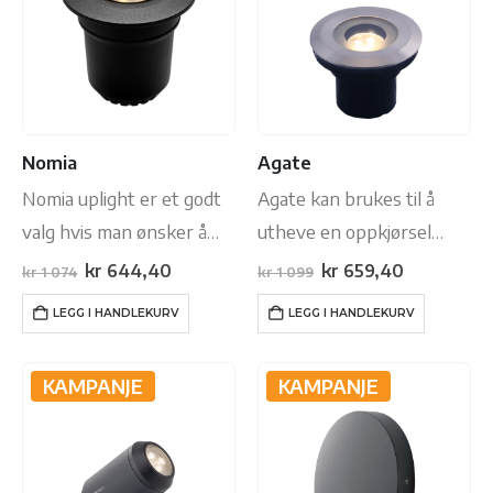
Nomia
Agate
Nomia uplight er et godt
Agate kan brukes til å
valg hvis man ønsker å
utheve en oppkjørsel
belyse lave – middels
eller der decklights ikke
Opprinnelig
Nåværende
Opprinnelig
Nåværend
kr
644,40
kr
659,40
kr
1 074
kr
1 099
pris
pris
pris
pris
høye trær. Denne
har tilstrekkelig
var:
er:
var:
er:
LEGG I HANDLEKURV
LEGG I HANDLEKURV
kr 1
kr 644,40.
kr 1
kr 659,40.
modellen avgir et varmt,
lyseffektivitet. Med sitt
074.
099.
hvitt lys i nesten 3.5 m
sterke lysutslipp er dette
KAMPANJE
KAMPANJE
lengde. Enkel å…
et godt valg til situasjoner
der man ønsker mye lys….