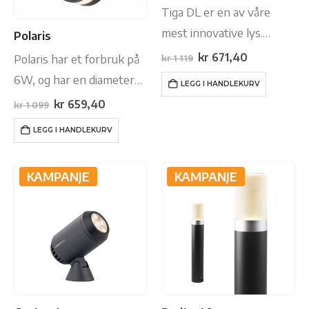
Tiga DL er en av våre
mest innovative lys.
Polaris
Dette lyset kan brukes på
Opprinnelig
Nåværende
kr
671,40
Polaris har et forbruk på
kr
1 119
pris
pris
ulike måter for å gi hagen
var:
er:
6W, og har en diameter
LEGG I HANDLEKURV
kr 1
kr 671,40.
din liv, og lyset kan til og
119.
på 14.5 cm. Den er lagd i
Opprinnelig
Nåværende
kr
659,40
kr
1 099
pris
pris
med dimmes! Ved…
aluminium og er
var:
er:
LEGG I HANDLEKURV
kr 1
kr 659,40.
tilgjengelig i farge
099.
antrasitt. Den leveres
KAMPANJE
KAMPANJE
også meg en varm,…