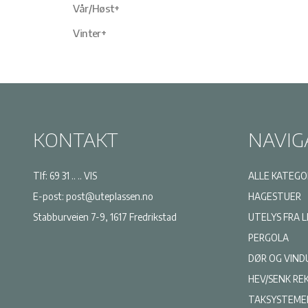
Vår/Høst+
Vinter+
KONTAKT
NAVIG
Tlf:
69 31 .. .. VIS
ALLE KATEGO
E-post:
post@uteplassen.no
HAGESTUER
Stabburveien 7-9, 1617 Fredrikstad
UTELYS FRA 
PERGOLA
DØR OG VIND
HEV/SENK RE
TAKSYSTEME