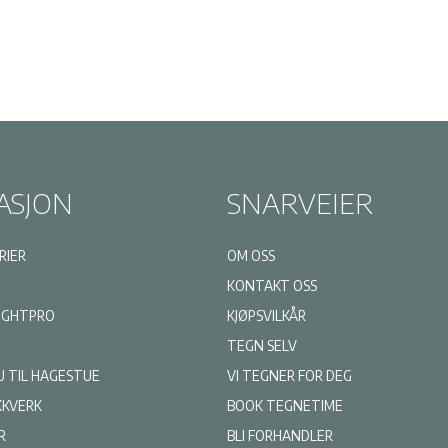
produktsiden
ASJON
SNARVEIER
RIER
OM OSS
KONTAKT OSS
LIGHTPRO
KJØPSVILKÅR
TEGN SELV
U TIL HAGESTUE
VI TEGNER FOR DEG
KKVERK
BOOK TEGNETIME
R
BLI FORHANDLER