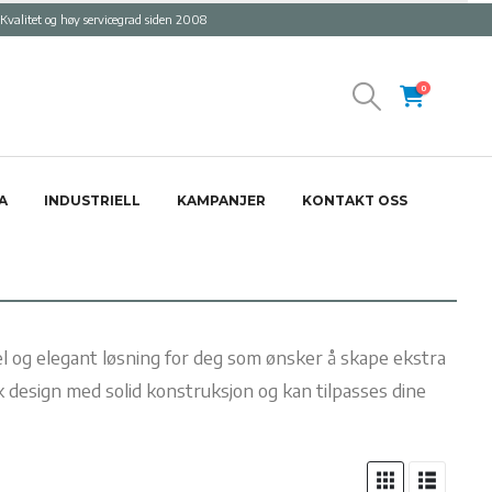
Kvalitet og høy servicegrad siden 2008
0
A
INDUSTRIELL
KAMPANJER
KONTAKT OSS
l og elegant løsning for deg som ønsker å skape ekstra
 design med solid konstruksjon og kan tilpasses dine