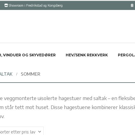
Showroom i Fredrikstad og Kongsberg
, VINDUER OG SKYVEDØRER
HEV/SENK REKKVERK
PERGOL
ALTAK
SOMMER
 veggmonterte uisolerte hagestuer med saltak – en fleksibe
m står tett mot huset. Disse hagestuene kombinerer klassisk
v.