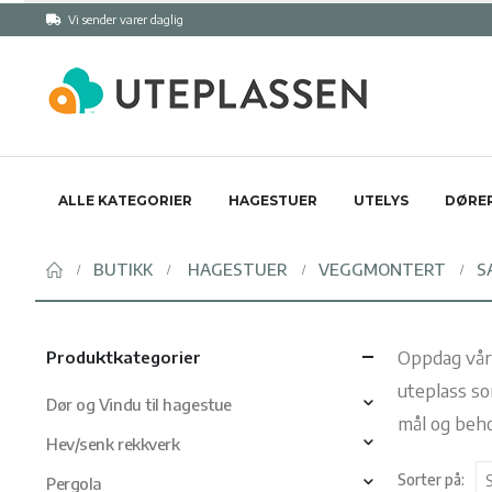
Vi sender varer daglig
ALLE KATEGORIER
HAGESTUER
UTELYS
DØRER
BUTIKK
HAGESTUER
VEGGMONTERT
S
Oppdag våre
Produktkategorier
uteplass so
Dør og Vindu til hagestue
mål og beho
Hev/senk rekkverk
Sorter på:
Pergola